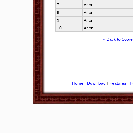
7
Anon
8
Anon
9
Anon
10
Anon
< Back to Scor
Home
|
Download
|
Features
|
P